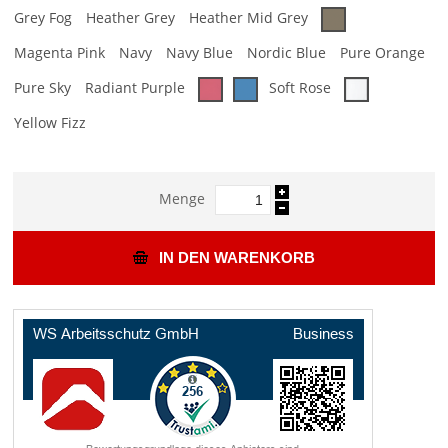
Grey Fog
Heather Grey
Heather Mid Grey
Magenta Pink
Navy
Navy Blue
Nordic Blue
Pure Orange
Pure Sky
Radiant Purple
Soft Rose
Yellow Fizz
Menge
IN DEN WARENKORB