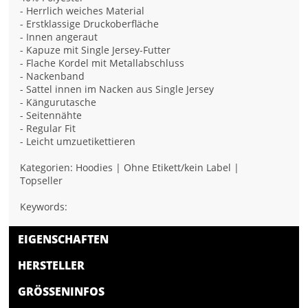
- Herrlich weiches Material
- Erstklassige Druckoberfläche
- Innen angeraut
- Kapuze mit Single Jersey-Futter
- Flache Kordel mit Metallabschluss
- Nackenband
- Sattel innen im Nacken aus Single Jersey
- Kängurutasche
- Seitennähte
- Regular Fit
- Leicht umzuetikettieren
Kategorien: Hoodies | Ohne Etikett/kein Label |
Topseller
Keywords:
EIGENSCHAFTEN
HERSTELLER
GRÖSSENINFOS