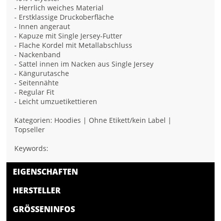
- Herrlich weiches Material
- Erstklassige Druckoberfläche
- Innen angeraut
- Kapuze mit Single Jersey-Futter
- Flache Kordel mit Metallabschluss
- Nackenband
- Sattel innen im Nacken aus Single Jersey
- Kängurutasche
- Seitennähte
- Regular Fit
- Leicht umzuetikettieren
Kategorien: Hoodies | Ohne Etikett/kein Label |
Topseller
Keywords:
EIGENSCHAFTEN
HERSTELLER
GRÖSSENINFOS