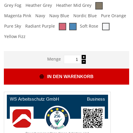
Grey Fog
Heather Grey
Heather Mid Grey
Magenta Pink
Navy
Navy Blue
Nordic Blue
Pure Orange
Pure Sky
Radiant Purple
Soft Rose
Yellow Fizz
Menge
IN DEN WARENKORB