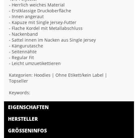
- Herrlich weiches Material
- Erstklassige Druckoberfläche
- Innen angeraut
- Kapuze mit Single Jersey-Futter
- Flache Kordel mit Metallabschluss
- Nackenband
- Sattel innen im Nacken aus Single Jersey
- Kängurutasche
- Seitennähte
- Regular Fit
- Leicht umzuetikettieren
Kategorien: Hoodies | Ohne Etikett/kein Label |
Topseller
Keywords:
EIGENSCHAFTEN
HERSTELLER
GRÖSSENINFOS