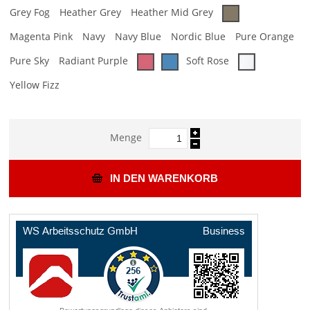
Grey Fog
Heather Grey
Heather Mid Grey
Magenta Pink
Navy
Navy Blue
Nordic Blue
Pure Orange
Pure Sky
Radiant Purple
Soft Rose
Yellow Fizz
Menge
IN DEN WARENKORB