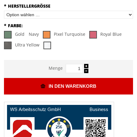
*
HERSTELLERGRÖSSE
*
FARBE:
Gold
Navy
Pixel Turquoise
Royal Blue
Ultra Yellow
Menge
IN DEN WARENKORB