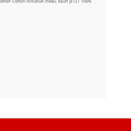
tter Cotton-Initiative.\nB&C kauft JETZT 100%