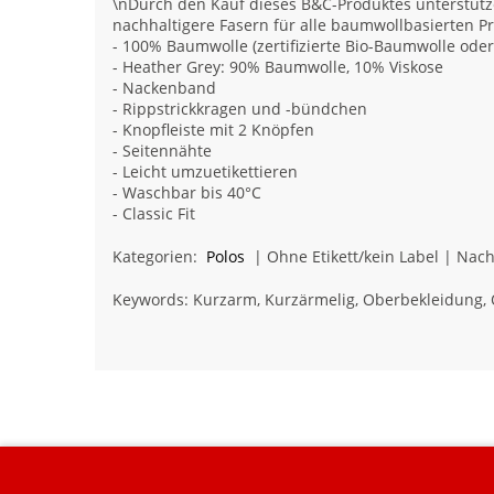
\nDurch den Kauf dieses B&C-Produktes unterstütze
nachhaltigere Fasern für alle baumwollbasierten P
- 100% Baumwolle (zertifizierte Bio-Baumwolle ode
- Heather Grey: 90% Baumwolle, 10% Viskose
- Nackenband
- Rippstrickkragen und -bündchen
- Knopfleiste mit 2 Knöpfen
- Seitennähte
- Leicht umzuetikettieren
- Waschbar bis 40°C
- Classic Fit
Kategorien:
Polos
| Ohne Etikett/kein Label | Nach
Keywords: Kurzarm, Kurzärmelig, Oberbekleidung, 