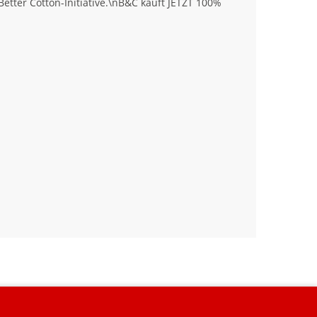
tter Cotton-Initiative.\nB&C kauft JETZT 100%