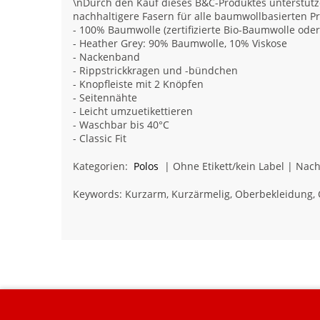
\nDurch den Kauf dieses B&C-Produktes unterstütze
nachhaltigere Fasern für alle baumwollbasierten P
- 100% Baumwolle (zertifizierte Bio-Baumwolle ode
- Heather Grey: 90% Baumwolle, 10% Viskose
- Nackenband
- Rippstrickkragen und -bündchen
- Knopfleiste mit 2 Knöpfen
- Seitennähte
- Leicht umzuetikettieren
- Waschbar bis 40°C
- Classic Fit
Kategorien:
Polos
| Ohne Etikett/kein Label | Nach
Keywords: Kurzarm, Kurzärmelig, Oberbekleidung, 