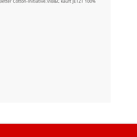
tter Cotton-Initiative.\nB&C kauft JETZT 100%