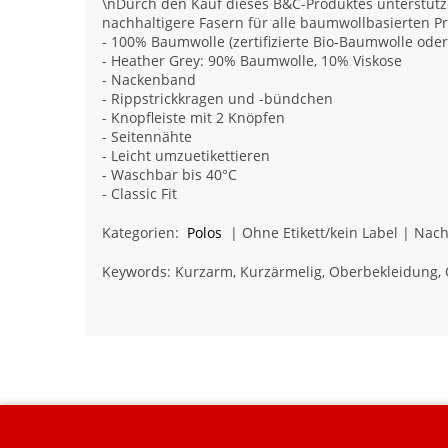
\nDurch den Kauf dieses B&C-Produktes unterstütze
nachhaltigere Fasern für alle baumwollbasierten P
- 100% Baumwolle (zertifizierte Bio-Baumwolle ode
- Heather Grey: 90% Baumwolle, 10% Viskose
- Nackenband
- Rippstrickkragen und -bündchen
- Knopfleiste mit 2 Knöpfen
- Seitennähte
- Leicht umzuetikettieren
- Waschbar bis 40°C
- Classic Fit
Kategorien:
Polos
| Ohne Etikett/kein Label | Nach
Keywords: Kurzarm, Kurzärmelig, Oberbekleidung, 