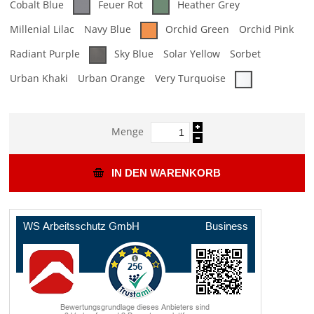
Cobalt Blue
Feuer Rot
Heather Grey
Millenial Lilac
Navy Blue
Orchid Green
Orchid Pink
Radiant Purple
Sky Blue
Solar Yellow
Sorbet
Urban Khaki
Urban Orange
Very Turquoise
Menge
IN DEN WARENKORB