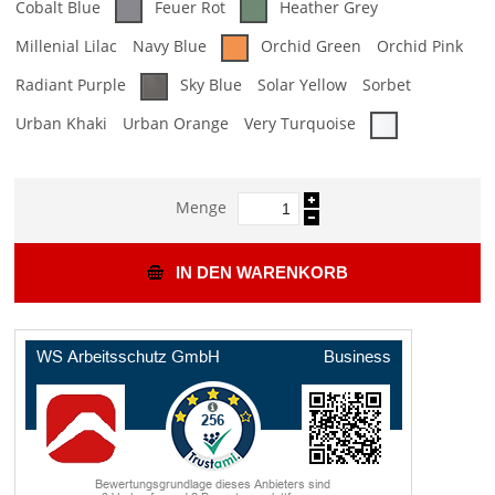
Cobalt Blue
Feuer Rot
Heather Grey
Millenial Lilac
Navy Blue
Orchid Green
Orchid Pink
Radiant Purple
Sky Blue
Solar Yellow
Sorbet
Urban Khaki
Urban Orange
Very Turquoise
Menge
IN DEN WARENKORB