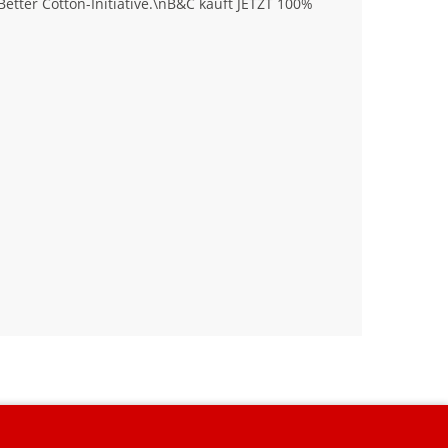
tter Cotton-Initiative.\nB&C kauft JETZT 100%