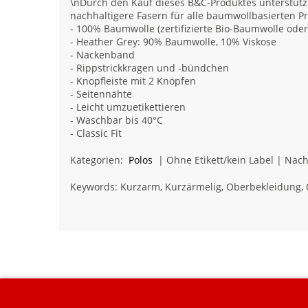
\nDurch den Kauf dieses B&C-Produktes unterstütze
nachhaltigere Fasern für alle baumwollbasierten P
- 100% Baumwolle (zertifizierte Bio-Baumwolle ode
- Heather Grey: 90% Baumwolle, 10% Viskose
- Nackenband
- Rippstrickkragen und -bündchen
- Knopfleiste mit 2 Knöpfen
- Seitennähte
- Leicht umzuetikettieren
- Waschbar bis 40°C
- Classic Fit
Kategorien:
Polos
| Ohne Etikett/kein Label | Nach
Keywords: Kurzarm, Kurzärmelig, Oberbekleidung, 