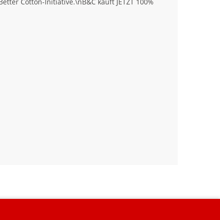
tter Cotton-Initiative.\nB&C kauft JETZT 100%