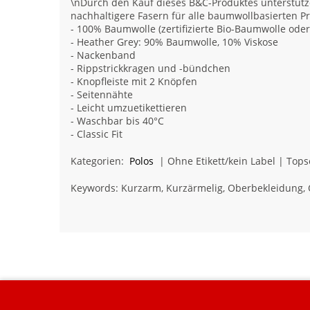
\nDurch den Kauf dieses B&C-Produktes unterstütze
nachhaltigere Fasern für alle baumwollbasierten P
- 100% Baumwolle (zertifizierte Bio-Baumwolle ode
- Heather Grey: 90% Baumwolle, 10% Viskose
- Nackenband
- Rippstrickkragen und -bündchen
- Knopfleiste mit 2 Knöpfen
- Seitennähte
- Leicht umzuetikettieren
- Waschbar bis 40°C
- Classic Fit
Kategorien:
Polos
| Ohne Etikett/kein Label | Tops
Keywords: Kurzarm, Kurzärmelig, Oberbekleidung, 