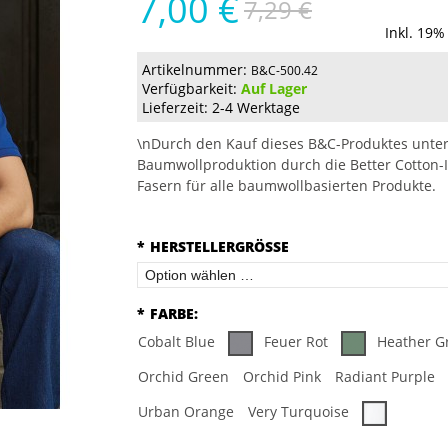
7,00 €
7,29 €
Inkl. 19%
Artikelnummer:
B&C-500.42
Verfügbarkeit:
Auf Lager
Lieferzeit: 2-4 Werktage
\nDurch den Kauf dieses B&C-Produktes unter
Baumwollproduktion durch die Better Cotton-I
Fasern für alle baumwollbasierten Produkte.
*
HERSTELLERGRÖSSE
*
FARBE:
Cobalt Blue
Feuer Rot
Heather G
Orchid Green
Orchid Pink
Radiant Purple
Urban Orange
Very Turquoise