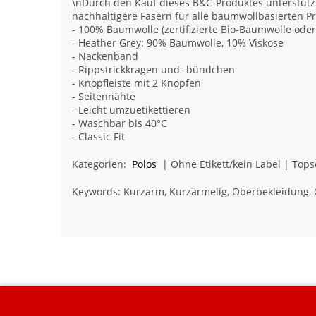
\nDurch den Kauf dieses B&C-Produktes unterstütze
nachhaltigere Fasern für alle baumwollbasierten P
- 100% Baumwolle (zertifizierte Bio-Baumwolle ode
- Heather Grey: 90% Baumwolle, 10% Viskose
- Nackenband
- Rippstrickkragen und -bündchen
- Knopfleiste mit 2 Knöpfen
- Seitennähte
- Leicht umzuetikettieren
- Waschbar bis 40°C
- Classic Fit
Kategorien:
Polos
| Ohne Etikett/kein Label | Tops
Keywords: Kurzarm, Kurzärmelig, Oberbekleidung, 