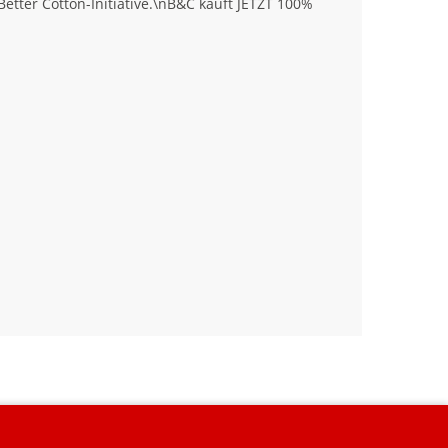
tter Cotton-Initiative.\nB&C kauft JETZT 100%