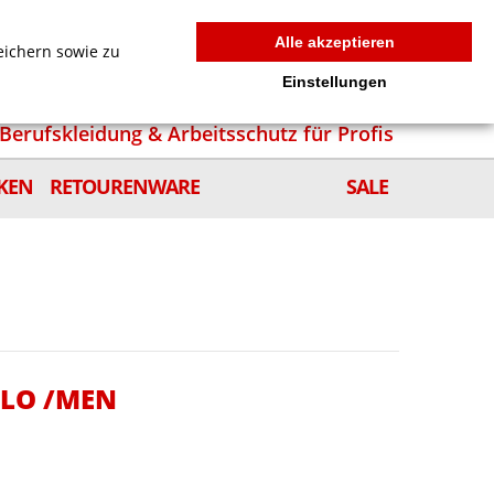
MEIN WARENKORB
0
news
Zur Kasse
Anmelden
Alle akzeptieren
eichern sowie zu
Einstellungen
Berufskleidung & Arbeitsschutz für Profis
KEN
RETOURENWARE
SALE
OLO /MEN