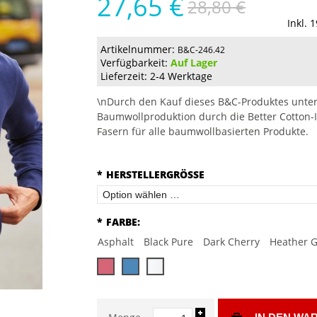
27,65 €
28,80 €
Inkl. 
Artikelnummer:
B&C-246.42
Verfügbarkeit:
Auf Lager
Lieferzeit: 2-4 Werktage
\nDurch den Kauf dieses B&C-Produktes unter
Baumwollproduktion durch die Better Cotton-I
Fasern für alle baumwollbasierten Produkte.
*
HERSTELLERGRÖSSE
*
FARBE:
Asphalt
Black Pure
Dark Cherry
Heather G