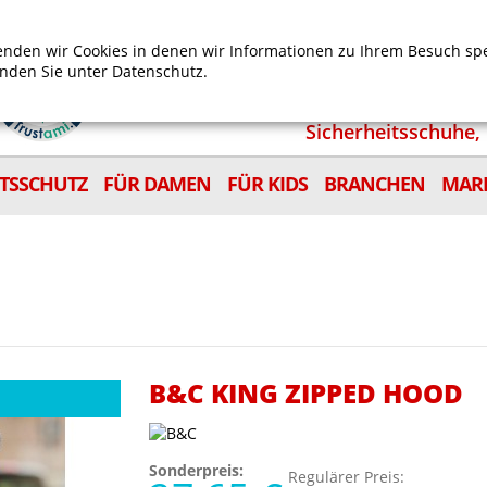
Mein Benutzerkonto
Mein Wunschzettel
Shop
nden wir Cookies in denen wir Informationen zu Ihrem Besuch sp
inden Sie unter
Datenschutz.
Sicherheitsschuhe, 
ITSSCHUTZ
FÜR DAMEN
FÜR KIDS
BRANCHEN
MAR
B&C KING ZIPPED HOOD
Sonderpreis:
Regulärer Preis: