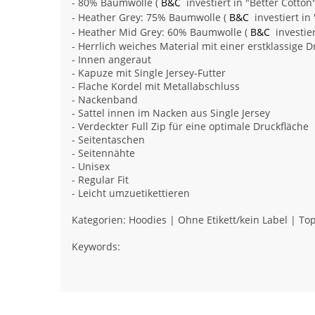
- 80% Baumwolle (
B&C
investiert in "Better Cotton
- Heather Grey: 75% Baumwolle (
B&C
investiert in
- Heather Mid Grey: 60% Baumwolle (
B&C
investier
- Herrlich weiches Material mit einer erstklassige 
- Innen angeraut
- Kapuze mit Single Jersey-Futter
- Flache Kordel mit Metallabschluss
- Nackenband
- Sattel innen im Nacken aus Single Jersey
- Verdeckter Full Zip für eine optimale Druckfläche
- Seitentaschen
- Seitennähte
- Unisex
- Regular Fit
- Leicht umzuetikettieren
Kategorien: Hoodies | Ohne Etikett/kein Label | Top
Keywords: