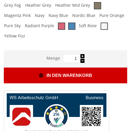
Grey Fog
Heather Grey
Heather Mid Grey
Magenta Pink
Navy
Navy Blue
Nordic Blue
Pure Orange
Pure Sky
Radiant Purple
Soft Rose
Yellow Fizz
Menge
IN DEN WARENKORB