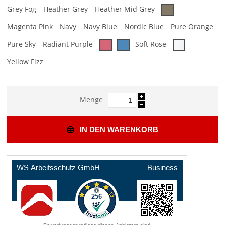
Grey Fog
Heather Grey
Heather Mid Grey
Magenta Pink
Navy
Navy Blue
Nordic Blue
Pure Orange
Pure Sky
Radiant Purple
Soft Rose
Yellow Fizz
Menge
IN DEN WARENKORB