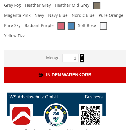
Grey Fog
Heather Grey
Heather Mid Grey
Magenta Pink
Navy
Navy Blue
Nordic Blue
Pure Orange
Pure Sky
Radiant Purple
Soft Rose
Yellow Fizz
Menge
IN DEN WARENKORB