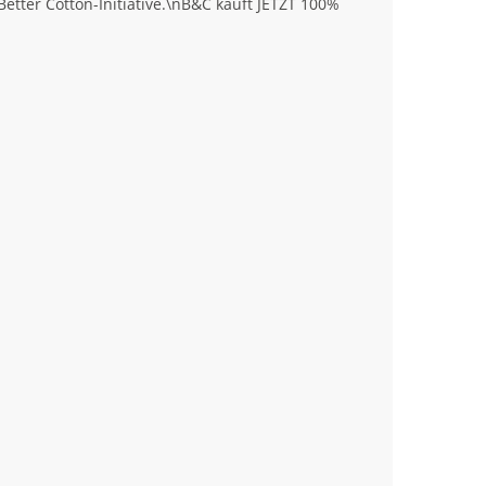
tter Cotton-Initiative.\nB&C kauft JETZT 100%