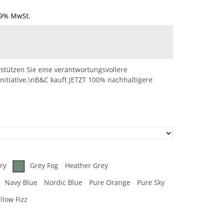
19% MwSt.
stützen Sie eine verantwortungsvollere
nitiative.\nB&C kauft JETZT 100% nachhaltigere
ry
Grey Fog
Heather Grey
Navy Blue
Nordic Blue
Pure Orange
Pure Sky
llow Fizz