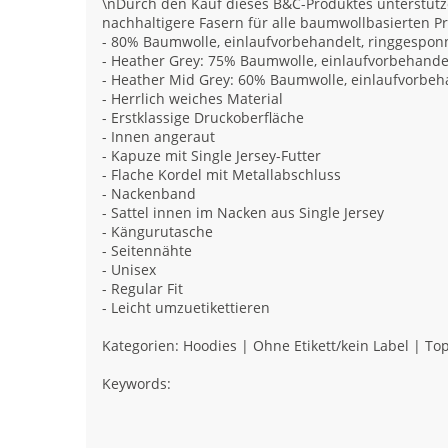
\nDurch den Kauf dieses B&C-Produktes unterstütze
nachhaltigere Fasern für alle baumwollbasierten P
- 80% Baumwolle, einlaufvorbehandelt, ringgespo
- Heather Grey: 75% Baumwolle, einlaufvorbehande
- Heather Mid Grey: 60% Baumwolle, einlaufvorbeh
- Herrlich weiches Material
- Erstklassige Druckoberfläche
- Innen angeraut
- Kapuze mit Single Jersey-Futter
- Flache Kordel mit Metallabschluss
- Nackenband
- Sattel innen im Nacken aus Single Jersey
- Kängurutasche
- Seitennähte
- Unisex
- Regular Fit
- Leicht umzuetikettieren
Kategorien: Hoodies | Ohne Etikett/kein Label | Top
Keywords: