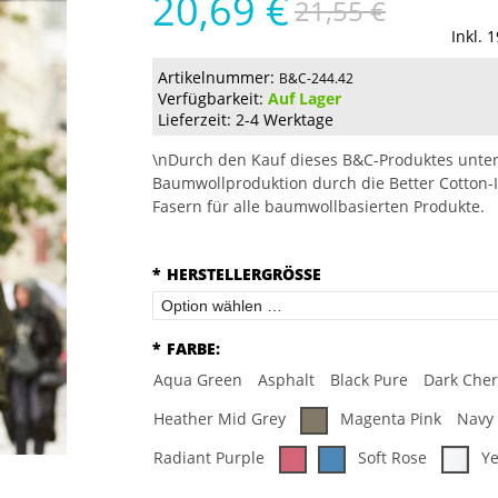
20,69 €
21,55 €
Inkl. 
Artikelnummer:
B&C-244.42
Verfügbarkeit:
Auf Lager
Lieferzeit: 2-4 Werktage
\nDurch den Kauf dieses B&C-Produktes unter
Baumwollproduktion durch die Better Cotton-I
Fasern für alle baumwollbasierten Produkte.
*
HERSTELLERGRÖSSE
*
FARBE:
Aqua Green
Asphalt
Black Pure
Dark Cher
Heather Mid Grey
Magenta Pink
Navy
Radiant Purple
Soft Rose
Ye