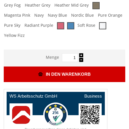
Grey Fog
Heather Grey
Heather Mid Grey
Magenta Pink
Navy
Navy Blue
Nordic Blue
Pure Orange
Pure Sky
Radiant Purple
Soft Rose
Yellow Fizz
Menge
IN DEN WARENKORB