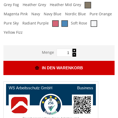
Grey Fog
Heather Grey
Heather Mid Grey
Magenta Pink
Navy
Navy Blue
Nordic Blue
Pure Orange
Pure Sky
Radiant Purple
Soft Rose
Yellow Fizz
Menge
IN DEN WARENKORB