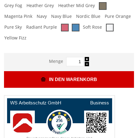
Grey Fog
Heather Grey
Heather Mid Grey
Magenta Pink
Navy
Navy Blue
Nordic Blue
Pure Orange
Pure Sky
Radiant Purple
Soft Rose
Yellow Fizz
Menge
IN DEN WARENKORB