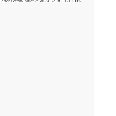
tter Cotton-Initiative.\nB&C kauft JETZT 100%