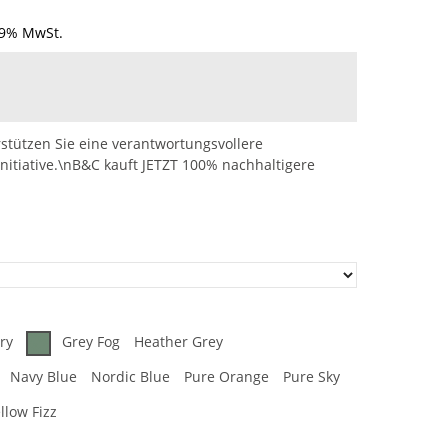
19% MwSt.
stützen Sie eine verantwortungsvollere
nitiative.\nB&C kauft JETZT 100% nachhaltigere
ry
Grey Fog
Heather Grey
Navy Blue
Nordic Blue
Pure Orange
Pure Sky
llow Fizz