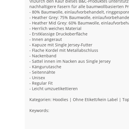
\nDurch den Kauf dieses B&C-Produktes unterstütze
nachhaltigere Fasern für alle baumwollbasierten P
- 80% Baumwolle, einlaufvorbehandelt, ringgespo
- Heather Grey: 75% Baumwolle, einlaufvorbehande
- Heather Mid Grey: 60% Baumwolle, einlaufvorbeh
- Herrlich weiches Material
- Erstklassige Druckoberfläche
- Innen angeraut
- Kapuze mit Single Jersey-Futter
- Flache Kordel mit Metallabschluss
- Nackenband
- Sattel innen im Nacken aus Single Jersey
- Kängurutasche
- Seitennähte
- Unisex
- Regular Fit
- Leicht umzuetikettieren
Kategorien: Hoodies | Ohne Etikett/kein Label | Top
Keywords: