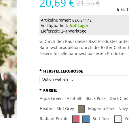
20,69 €
21,55 €
Inkl. 
Artikelnummer:
B&C-244.42
Verfügbarkeit:
Auf Lager
Lieferzeit: 2-4 Werktage
\nDurch den Kauf dieses B&C-Produktes unter
Baumwollproduktion durch die Better Cotton-I
Fasern für alle baumwollbasierten Produkte.
*
HERSTELLERGRÖSSE
*
FARBE:
Aqua Green
Asphalt
Black Pure
Dark Cher
Heather Mid Grey
Magenta Pink
Navy
Radiant Purple
Soft Rose
Ye