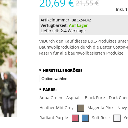
20,69 €
21,55 €
Inkl. 
Artikelnummer:
B&C-244.42
Verfügbarkeit:
Auf Lager
Lieferzeit: 2-4 Werktage
\nDurch den Kauf dieses B&C-Produktes unter
Baumwollproduktion durch die Better Cotton-I
Fasern für alle baumwollbasierten Produkte.
*
HERSTELLERGRÖSSE
*
FARBE:
Aqua Green
Asphalt
Black Pure
Dark Cher
Heather Mid Grey
Magenta Pink
Navy
Radiant Purple
Soft Rose
Ye