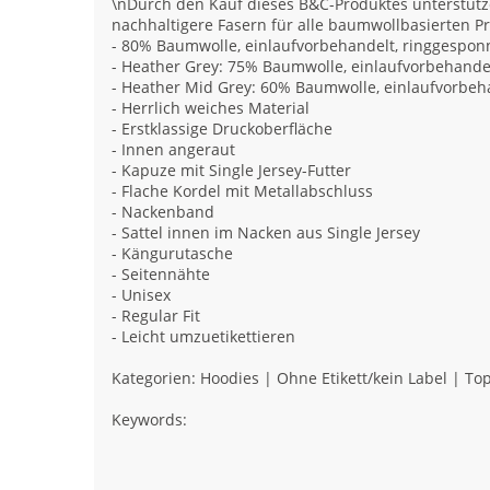
\nDurch den Kauf dieses B&C-Produktes unterstütze
nachhaltigere Fasern für alle baumwollbasierten P
- 80% Baumwolle, einlaufvorbehandelt, ringgespo
- Heather Grey: 75% Baumwolle, einlaufvorbehande
- Heather Mid Grey: 60% Baumwolle, einlaufvorbeh
- Herrlich weiches Material
- Erstklassige Druckoberfläche
- Innen angeraut
- Kapuze mit Single Jersey-Futter
- Flache Kordel mit Metallabschluss
- Nackenband
- Sattel innen im Nacken aus Single Jersey
- Kängurutasche
- Seitennähte
- Unisex
- Regular Fit
- Leicht umzuetikettieren
Kategorien: Hoodies | Ohne Etikett/kein Label | Top
Keywords: