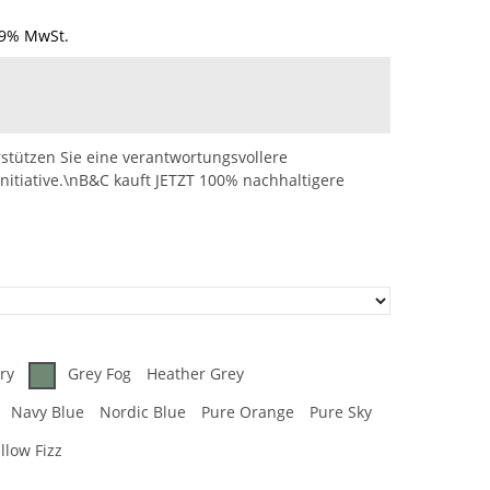
19% MwSt.
stützen Sie eine verantwortungsvollere
nitiative.\nB&C kauft JETZT 100% nachhaltigere
ry
Grey Fog
Heather Grey
Navy Blue
Nordic Blue
Pure Orange
Pure Sky
llow Fizz