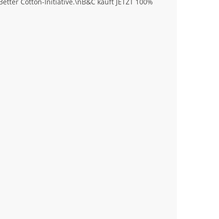
tter Cotton-Initiative.\nB&C kauft JETZT 100%