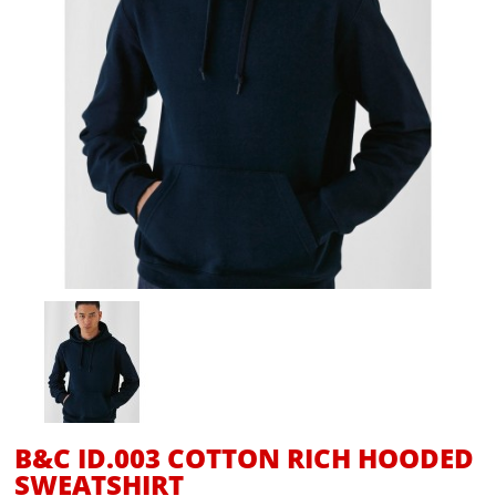
B&C ID.003 COTTON RICH HOODED
SWEATSHIRT