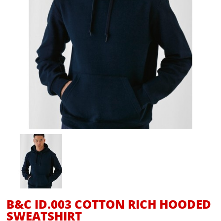
B&C ID.003 COTTON RICH HOODED
SWEATSHIRT