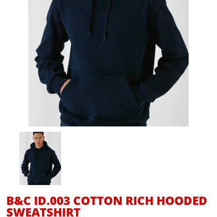
B&C ID.003 COTTON RICH HOODED
SWEATSHIRT