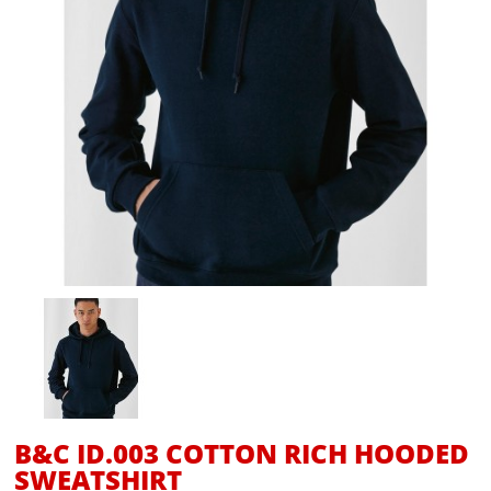
B&C ID.003 COTTON RICH HOODED
SWEATSHIRT