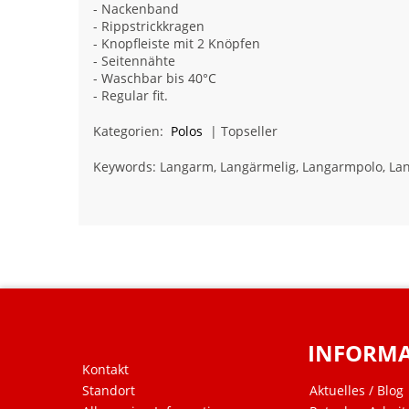
- Nackenband
- Rippstrickkragen
- Knopfleiste mit 2 Knöpfen
- Seitennähte
- Waschbar bis 40°C
- Regular fit.
Kategorien:
Polos
| Topseller
Keywords: Langarm, Langärmelig, Langarmpolo, Lan
INFORM
Kontakt
Standort
Aktuelles / Blog